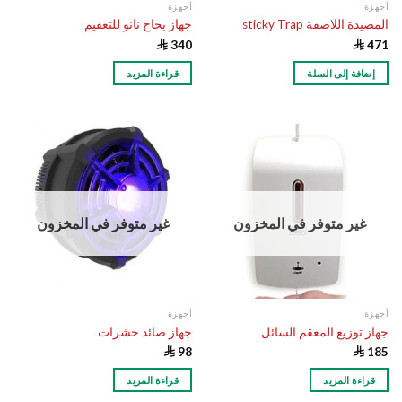
أجهزة
أجهزة
المصيدة اللاصقة sticky Trap
جهاز بخاخ نانو للتعقيم

340

471
إضافة إلى السلة
قراءة المزيد
غير متوفر في المخزون
غير متوفر في المخزون
أجهزة
أجهزة
جهاز توزيع المعقم السائل
جهاز صائد حشرات

98

185
قراءة المزيد
قراءة المزيد