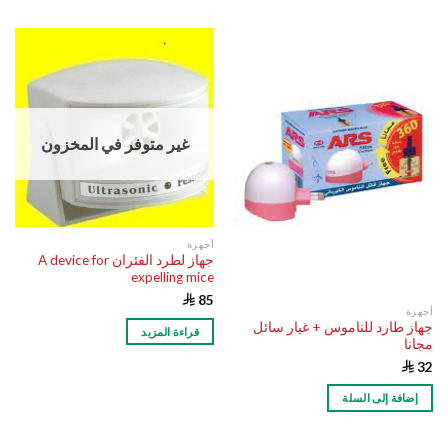
غير متوفر في المخزون
أجهزة
جهاز لطرد الفئران A device for
expelling mice

85
أجهزة
جهاز طارد للناموس + غيار سائل
قراءة المزيد
مجانا

32
إضافة إلى السلة