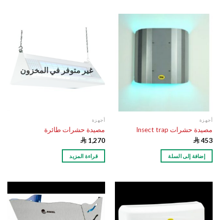
غير متوفر في المخزون
أجهزة
أجهزة
مصيدة حشرات Insect trap
مصيدة حشرات طائرة

1,270

453
إضافة إلى السلة
قراءة المزيد