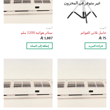
غير متوفر في المخزون
أجهزة
أجهزة
حامل ثلاثي القوائم
ستائر هوائية 1200 ملم

1,887

75
قراءة المزيد
إضافة إلى السلة